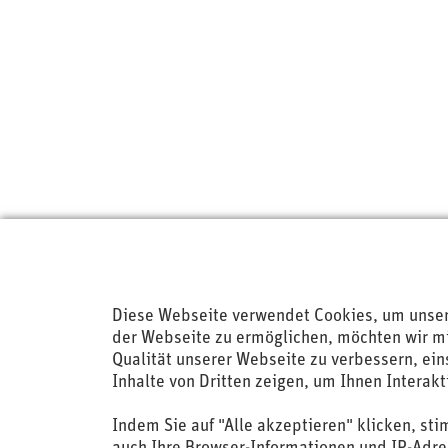
Diese Webseite verwendet Cookies, um unse
der Webseite zu ermöglichen, möchten wir mit
Qualität unserer Webseite zu verbessern, ein
shqa – swiss health quality
Telefo
Inhalte von Dritten zeigen, um Ihnen Intera
association
+41 4
Indem Sie auf "Alle akzeptieren" klicken, s
Hirschmattstrasse 1, 6003 Luzern