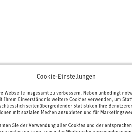
Cookie-Einstellungen
re Webseite insgesamt zu verbessern. Neben unbedingt not
 Ihrem Einverständnis weitere Cookies verwenden, um Statist
schliesslich seitenübergreifender Statistiken Ihre Benutzere
nisch für Sie da:
Mitgliederfirmen
ktionen mit sozialen Medien anzubieten und für Marketingzwe
Partner
1 500 07 80
timmen Sie der Verwendung aller Cookies und der entspreche
shqa Impuls Beiträge