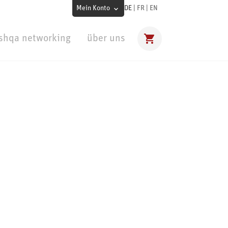
Mein Konto
DE
|
FR
|
EN
shqa networking
über uns