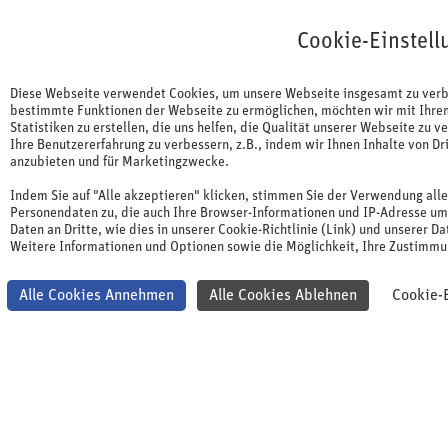
Cookie-Einstellungen
Cookie-Einstell
Diese Webseite verwendet Cookies, um unsere Webseite insgesamt zu ver
bestimmte Funktionen der Webseite zu ermöglichen, möchten wir mit Ihre
Statistiken zu erstellen, die uns helfen, die Qualität unserer Webseite zu v
Ihre Benutzererfahrung zu verbessern, z.B., indem wir Ihnen Inhalte von Dr
anzubieten und für Marketingzwecke.
Gesundheitswesen
Marketing & Sales
Indem Sie auf "Alle akzeptieren" klicken, stimmen Sie der Verwendung all
Personendaten zu, die auch Ihre Browser-Informationen und IP-Adresse u
Kommunikation & Arbeitstechnik
Recht & Compliance
Daten an Dritte, wie dies in unserer Cookie-Richtlinie (Link) und unserer D
Pharma Professional Basics
Weitere Informationen und Optionen sowie die Möglichkeit, Ihre Zustimmun
Zertifikatslehrgang
Alle Cookies Annehmen
Alle Cookies Ablehnen
Cookie-E
Rotation, Entwicklungsschritt oder Quereinstieg - zwei Tage
Orientierung und Basiswissen, danach gezielt vertiefen.
Der Zertifikatslehrgang Pharma Professional Basics shqa
ist der ideale Einstieg für alle, die ihre Pharma-Expertise