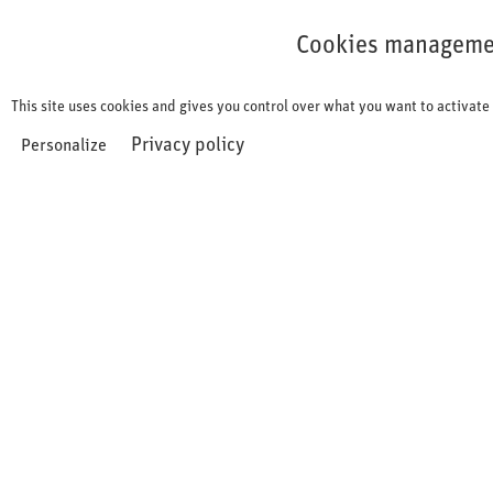
Cookies management panel
Cookies manageme
This site uses cookies and gives you control over what you want to activate
Privacy policy
Personalize
Gesundheitswesen
Marketing & Sales
Kommunikation & Arbeitstechnik
Recht & Compliance
Pharma Professional Basics
Zertifikatslehrgang
Rotation, Entwicklungsschritt oder Quereinstieg - zwei Tage
Orientierung und Basiswissen, danach gezielt vertiefen.
Der Zertifikatslehrgang Pharma Professional Basics shqa
ist der ideale Einstieg für alle, die ihre Pharma-Expertise