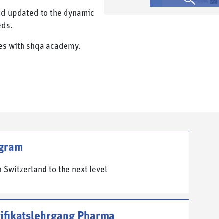
nd updated to the dynamic
eds.
es with shqa academy.
ogram
n Switzerland to the next level
ifikatslehrgang Pharma