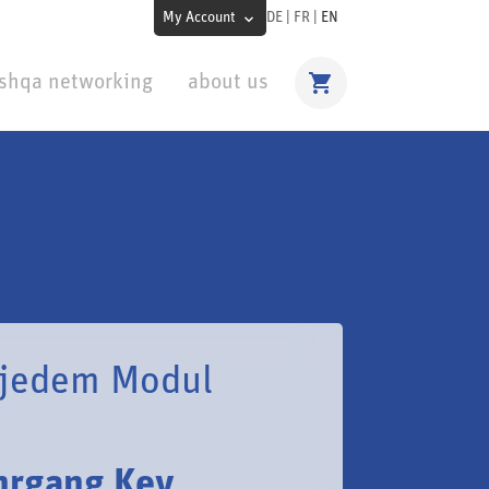
My Account
DE
|
FR
|
EN
shqa networking
about us
i jedem Modul
ehrgang Key