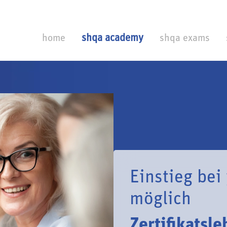
home
shqa academy
shqa exams
Einstieg be
möglich
Zertifikatsl