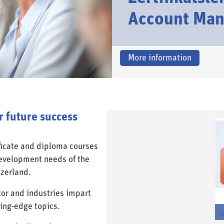
Account Ma
More information
ur future success
ficate and diploma courses
development needs of the
zerland.
or and industries impart
ting-edge topics.