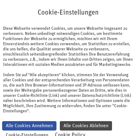
Cookie-Einstellungen
Cookie-Einstellungen
Diese Webseite verwendet Cookies, um unsere Webseite insgesamt zu
verbessern. Neben unbedingt notwendigen Cookies, um bestimmte
Funktionen der Webseite zu ermöglichen, möchten wir mit Ihrem
Einverständnis weitere Cookies verwenden, um Statistiken zu erstellen,
die uns helfen, die Qualität unserer Webseite zu verbessern,
einschliesslich seitenübergreifender Statistiken Ihre Benutzererfahrung
Gesundheitswesen
zu verbessern, z.B., indem wir Ihnen Inhalte von Dritten zeigen, um Ihnen
Interaktionen mit sozialen Medien anzubieten und für Marketingzwecke.
Medical Affairs Certificate
Indem Sie auf "Alle akzeptieren" klicken, stimmen Sie der Verwendung
Program
aller Cookies und der entsprechenden Verarbeitung von Personendaten
zu, die auch Ihre Browser-Informationen und IP-Adresse umfassen kann,
sowie der Weitergabe personenbezogener Daten an Dritte, wie dies in
unserer Cookie-Richtlinie (Link) und unserer Datenschutzrichtlinie (Link)
Elevating Medical Affairs Professionals in Switzerland to the
näher beschrieben wird. Weitere Informationen und Optionen sowie die
next level
Möglichkeit, Ihre Zustimmung zu widerrufen, finden Sie unter "Cookie-
Einstellungen".
A modern Medical Affairs professional working in
Pharma, Biotech or Medical Device Industry, needs to
Alle Cookies Annehmen
Alle Cookies Ablehnen
successfully maneuver between a diverse range of
Cookie Policy
Cookie-Einstellungen