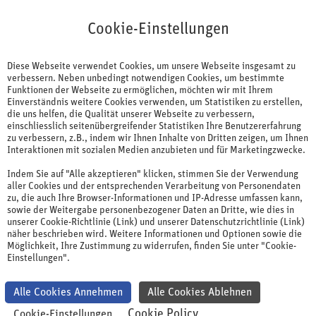
Cookie-Einstellungen
Cookie-Einstellungen
Diese Webseite verwendet Cookies, um unsere Webseite insgesamt zu
verbessern. Neben unbedingt notwendigen Cookies, um bestimmte
Funktionen der Webseite zu ermöglichen, möchten wir mit Ihrem
Einverständnis weitere Cookies verwenden, um Statistiken zu erstellen,
die uns helfen, die Qualität unserer Webseite zu verbessern,
einschliesslich seitenübergreifender Statistiken Ihre Benutzererfahrung
Gesundheitswesen
Firmenseminare
Marketing & Sales
zu verbessern, z.B., indem wir Ihnen Inhalte von Dritten zeigen, um Ihnen
Interaktionen mit sozialen Medien anzubieten und für Marketingzwecke.
Key Account Management
Indem Sie auf "Alle akzeptieren" klicken, stimmen Sie der Verwendung
Zertifikatslehrgang Pharma
aller Cookies und der entsprechenden Verarbeitung von Personendaten
zu, die auch Ihre Browser-Informationen und IP-Adresse umfassen kann,
sowie der Weitergabe personenbezogener Daten an Dritte, wie dies in
unserer Cookie-Richtlinie (Link) und unserer Datenschutzrichtlinie (Link)
Instrumente und Strategien für ein effektives Key Account
näher beschrieben wird. Weitere Informationen und Optionen sowie die
Management mit aktuellen Market Insights
Möglichkeit, Ihre Zustimmung zu widerrufen, finden Sie unter "Cookie-
Einstellungen".
Das Schweizer Gesundheitssystem ist komplex und
kompetitiv. Daher gewinnt ein erfolgreiches Key Account
Alle Cookies Annehmen
Alle Cookies Ablehnen
Management an Bedeutung, um umsatzstarke oder
Cookie Policy
Cookie-Einstellungen