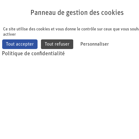
Panneau de gestion des cookies
Panneau de gestion des cookies
Ce site utilise des cookies et vous donne le contrôle sur ceux que vous souh
activer
Tout accepter
Tout refuser
Personnaliser
Politique de confidentialité
Datenschutzerklärung
Version vom 27.06.2024
Die Website
www.shqa.ch
(im Folgenden: shqa
Website) wird von uns, dem Verein swiss health
quality association, Alpenstrasse 12, 6300 Zug (im
Folgenden «shqa», «uns» oder «wir») betrieben.
Wenn Sie in Kontakt mit der shqa treten, sei es durch