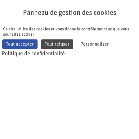
Panneau de gestion des cookies
Panneau de gestion des cookies
Ce site utilise des cookies et vous donne le contrôle sur ceux que vous
souhaitez activer
Tout accepter
Tout refuser
Personnaliser
Politique de confidentialité
shqa Impulsion
Insights, mises à jour et actualités sur des thèmes
spécifiques à l'industrie pharmaceutique. De la pratique
pour la pratique. L'impulsion shqa a pour but d'inspirer
et d'informer. Les articles sont rédigés personnellement
par des expertes et des experts du secteur
pharmaceutique.
Remarque : la shqa ne défend aucune opinion politique.