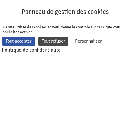
Panneau de gestion des cookies
Panneau de gestion des cookies
Ce site utilise des cookies et vous donne le contrôle sur ceux que vous
souhaitez activer
Tout accepter
Tout refuser
Personnaliser
Politique de confidentialité
Gesundheitswesen
Firmenseminare
Marketing & Sales
Key Account Management
Zertifikatslehrgang Pharma
Instrumente und Strategien für ein effektives Key Account
Management mit aktuellen Market Insights
Das Schweizer Gesundheitssystem ist komplex und
kompetitiv. Daher gewinnt ein erfolgreiches Key Account
Management an Bedeutung, um umsatzstarke oder