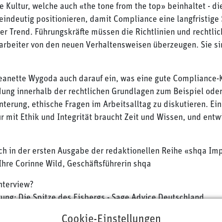
e Kultur, welche auch «the tone from the top» beinhaltet - d
eindeutig positionieren, damit Compliance eine langfristige 
iger Trend. Führungskräfte müssen die Richtlinien und rechtl
arbeiter von den neuen Verhaltensweisen überzeugen. Sie s
Jeanette Wygoda auch darauf ein, was eine gute Compliance-
dung innerhalb der rechtlichen Grundlagen zum Beispiel oder
erung, ethische Fragen im Arbeitsalltag zu diskutieren. Ein
mit Ethik und Integrität braucht Zeit und Wissen, und entwi
ch in der ersten Ausgabe der redaktionellen Reihe «shqa Im
Ihre Corinne Wild, Geschäftsführerin shqa
nterview?
ung: Die Spitze des Eisbergs - Sage Advice Deutschland
Cookie-Einstellungen