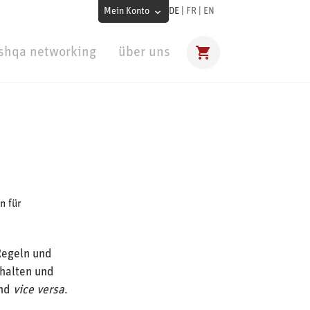
Mein Konto
DE
|
FR
|
EN
shqa networking
über uns
n für
 Regeln und
rhalten und
und
vice versa
.