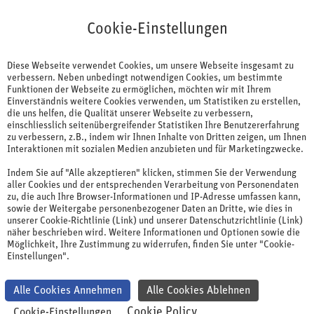
Cookie-Einstellungen
Cookie-Einstellungen
Diese Webseite verwendet Cookies, um unsere Webseite insgesamt zu
verbessern. Neben unbedingt notwendigen Cookies, um bestimmte
Funktionen der Webseite zu ermöglichen, möchten wir mit Ihrem
Einverständnis weitere Cookies verwenden, um Statistiken zu erstellen,
die uns helfen, die Qualität unserer Webseite zu verbessern,
einschliesslich seitenübergreifender Statistiken Ihre Benutzererfahrung
zu verbessern, z.B., indem wir Ihnen Inhalte von Dritten zeigen, um Ihnen
Pharma-Projektmanagement
Interaktionen mit sozialen Medien anzubieten und für Marketingzwecke.
intensiv
Indem Sie auf "Alle akzeptieren" klicken, stimmen Sie der Verwendung
aller Cookies und der entsprechenden Verarbeitung von Personendaten
zu, die auch Ihre Browser-Informationen und IP-Adresse umfassen kann,
sowie der Weitergabe personenbezogener Daten an Dritte, wie dies in
Im Pharma-Projektmanagement steigen die
unserer Cookie-Richtlinie (Link) und unserer Datenschutzrichtlinie (Link)
näher beschrieben wird. Weitere Informationen und Optionen sowie die
Anforderungen: Projekte werden komplexer,
Möglichkeit, Ihre Zustimmung zu widerrufen, finden Sie unter "Cookie-
regulatorische Vorgaben strenger und die Erwartungen
Einstellungen".
der Stakeholder höher. Jeder Schritt zählt und
entscheidet über Erfolg oder Verzögerung. Genau hier
Alle Cookies Annehmen
Alle Cookies Ablehnen
setzt das zweitägige Intensiv-Seminar an und bietet
Cookie Policy
Cookie-Einstellungen